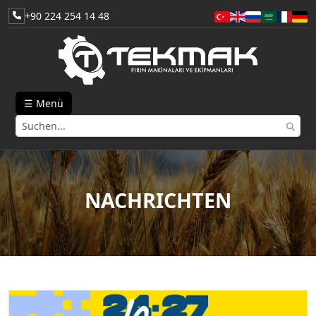
+90 224 254 14 48
☰ Menü
NACHRICHTEN