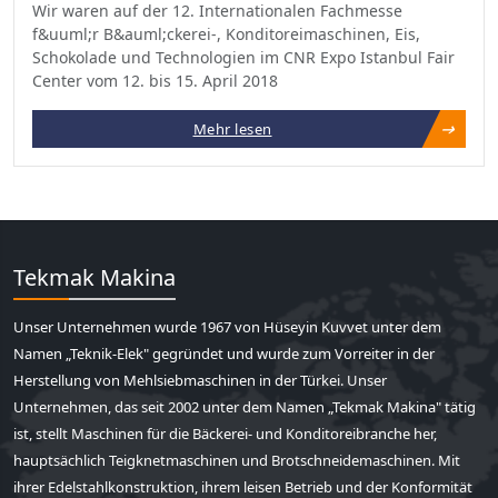
Wir waren auf der 12. Internationalen Fachmesse
f&uuml;r B&auml;ckerei-, Konditoreimaschinen, Eis,
Schokolade und Technologien im CNR Expo Istanbul Fair
Center vom 12. bis 15. April 2018
Mehr lesen
Tekmak Makina
Unser Unternehmen wurde 1967 von Hüseyin Kuvvet unter dem
Namen „Teknik-Elek" gegründet und wurde zum Vorreiter in der
Herstellung von Mehlsiebmaschinen in der Türkei. Unser
Unternehmen, das seit 2002 unter dem Namen „Tekmak Makina" tätig
ist, stellt Maschinen für die Bäckerei- und Konditoreibranche her,
hauptsächlich Teigknetmaschinen und Brotschneidemaschinen. Mit
ihrer Edelstahlkonstruktion, ihrem leisen Betrieb und der Konformität