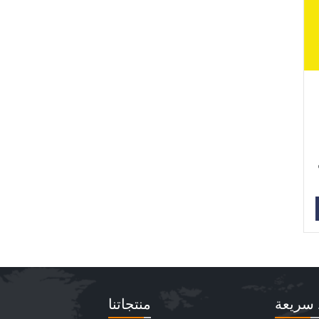
C من
 سريعة
منتجاتنا