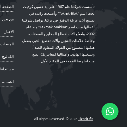
تأسست شركتنا عام 1967 على يد حسين كوفيت
الصفحة ال
تحت اسم "Teknik-Elek" وأصبحت رائدة في
من نحن
تصنيع آلات غربلة الدقيق في تركيا. تواصل شركتنا
أعمالها تحت اسم "Tekmak Makina" منذ عام
الأخبار
2002، وتُصنّع آلات لقطاع المخابز والمعجنات،
وخاصةً خلاطات العجين وآلات تقطيع الخبز. بفضل
المنتجات
هيكلها المصنوع من الفولاذ المقاوم للصدأ،
وتشغيلها الهادئ، وامتثالها لمعايير CE، تضع
الكتالوج
منتجاتنا رضا العملاء في المقام الأول.
مستنداتنا
اتصل بنا
All Rights Reserved. © 2026
TicariOfis