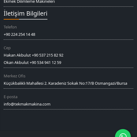
Ekmek Dilimleme Makineleri
İletişim Bilgileri
Telefon
+90 224 254 14 48
Cep
Hakan Akbulut +90 537 215 82 92
Okan Akbulut +90 534 941 12 59
Merkez Ofis
Küçükbalıklı Mahallesi 2. Karadeniz Sokak No:17/B Osmangazi/Bursa
E-posta
info@tekmakmakina.com