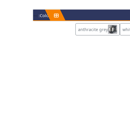
—
Color:
anthracite grey
whi