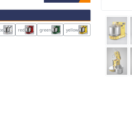
te
red
green
yellow