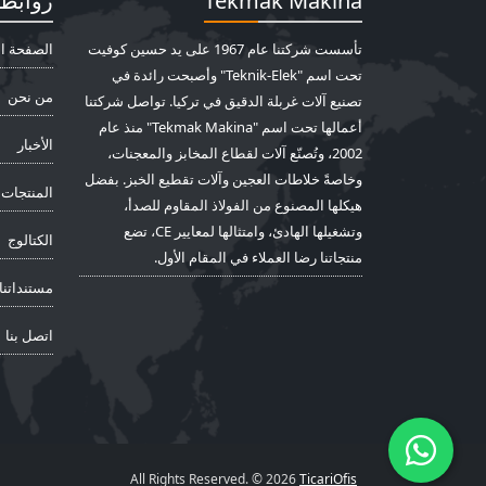
Tekmak Makina
روابط
تأسست شركتنا عام 1967 على يد حسين كوفيت
الصفحة ال
تحت اسم "Teknik-Elek" وأصبحت رائدة في
من نحن
تصنيع آلات غربلة الدقيق في تركيا. تواصل شركتنا
أعمالها تحت اسم "Tekmak Makina" منذ عام
الأخبار
2002، وتُصنّع آلات لقطاع المخابز والمعجنات،
وخاصةً خلاطات العجين وآلات تقطيع الخبز. بفضل
المنتجات
هيكلها المصنوع من الفولاذ المقاوم للصدأ،
وتشغيلها الهادئ، وامتثالها لمعايير CE، تضع
الكتالوج
منتجاتنا رضا العملاء في المقام الأول.
مستنداتنا
اتصل بنا
All Rights Reserved. © 2026
TicariOfis