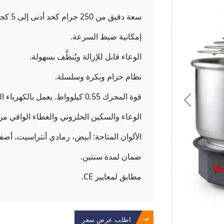
سعة دقيق من 250 جرام كحد أدنى إلى 5 كجم كحد أقصى. سعة عجين إجمالية 8 كجم.
إمكانية ضبط السرعة.
الوعاء قابل للإزالة ويُنظَّف بسهولة.
نظام حزام وبكرة وسلسلة.
قوة المحرك 0.55 كيلوواط. يعمل بالكهرباء المنزلية (أحادية الطور).
الوعاء والسكين الحلزوني والغطاء الواقي من الف
الألوان المتاحة: أبيض، رمادي أنثراسيت، أص
ضمان لمدة سنتين.
مطابق لمعايير CE.
اطلب عرض سعر