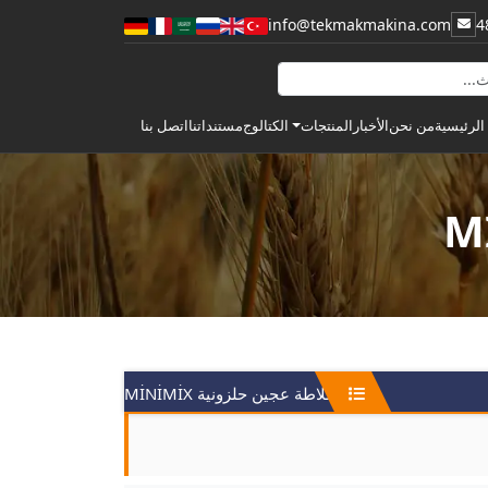
info@tekmakmakina.com
الرئيسية
من نحن
الأخبار
الكتالوج
مستنداتنا
اتصل بنا
المنتجات
خلاطة عجين حلزونية MİNİMİX