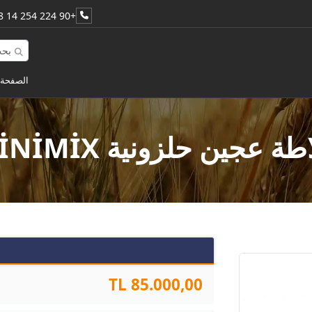
+90 224 254 14 48
الصفحة 
ة عجين حلزونية MİNİMİX
85.000,00 TL