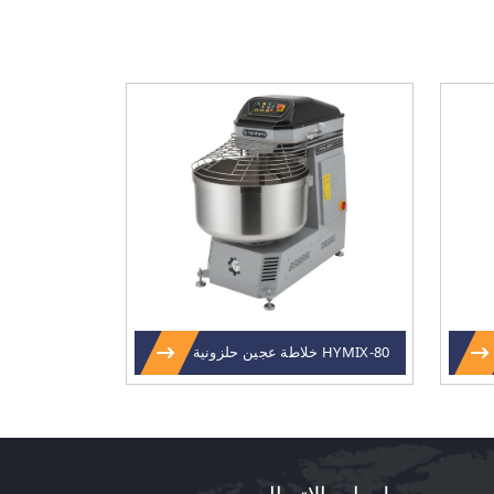
HYMIX-80 خلاطة عجين حلزونية