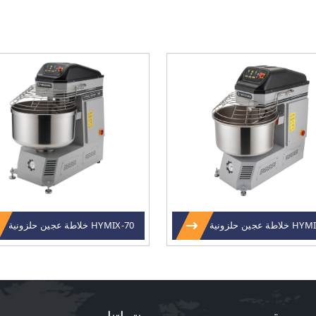
ة عجين حلزونية
HYMIX-70 خلاطة عجين حلزونية