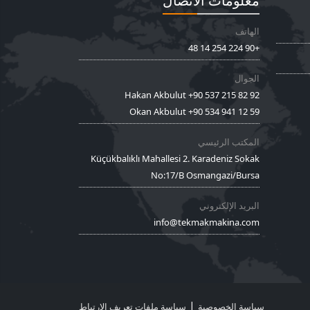
معلومات الاتصال
الهاتف
+90 224 254 14 48
الجوال
Hakan Akbulut +90 537 215 82 92
Okan Akbulut +90 534 941 12 59
المكتب الرئيسي
Küçükbalıklı Mahallesi 2. Karadeniz Sokak
No:17/B Osmangazi/Bursa
البريد الإلكتروني
info@tekmakmakina.com
|
سياسة الخصوصية
سياسة ملفات تعريف الارتباط