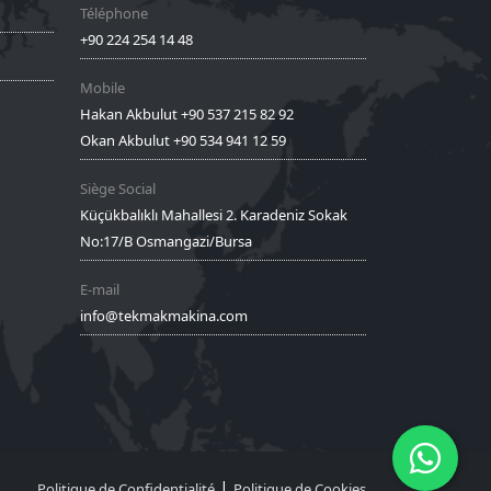
Téléphone
+90 224 254 14 48
Mobile
Hakan Akbulut +90 537 215 82 92
Okan Akbulut +90 534 941 12 59
Siège Social
Küçükbalıklı Mahallesi 2. Karadeniz Sokak
No:17/B Osmangazi/Bursa
E-mail
info@tekmakmakina.com
|
Politique de Confidentialité
Politique de Cookies