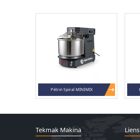
Pétrin Spiral MİNİMİX
Tekmak Makina
Liens