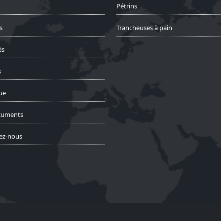
Pétrins
s
Trancheuses à pain
és
s
ue
cuments
ez-nous