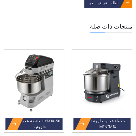
اطلب عرض سعر
منتجات ذات صلة
خلاطة عجين حلزونية
HYMIX-50 خلاطة عجين
MİNİMİX
حلزونية