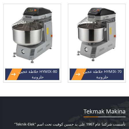
HYMIX-70 خلاطة عجين
HYMIX-80 خلاطة عجين
حلزونية
حلزونية
Tekmak Makina
تأسست شركتنا عام 1967 على يد حسين كوفيت تحت اسم "Teknik-Elek"