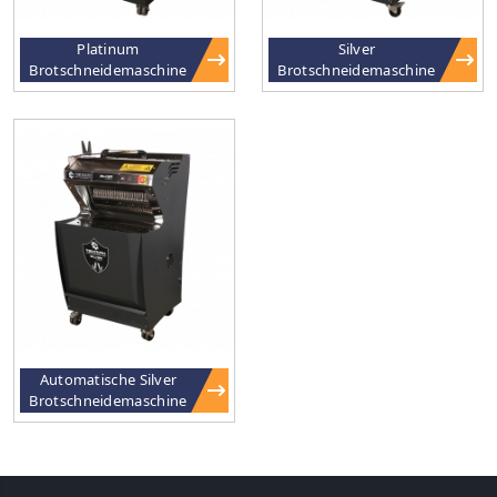
Platinum
Silver
Brotschneidemaschine
Brotschneidemaschine
Automatische Silver
Brotschneidemaschine