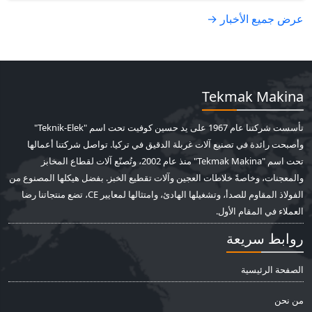
عرض جميع الأخبار →
Tekmak Makina
تأسست شركتنا عام 1967 على يد حسين كوفيت تحت اسم "Teknik-Elek"
وأصبحت رائدة في تصنيع آلات غربلة الدقيق في تركيا. تواصل شركتنا أعمالها
تحت اسم "Tekmak Makina" منذ عام 2002، وتُصنّع آلات لقطاع المخابز
والمعجنات، وخاصةً خلاطات العجين وآلات تقطيع الخبز. بفضل هيكلها المصنوع من
الفولاذ المقاوم للصدأ، وتشغيلها الهادئ، وامتثالها لمعايير CE، تضع منتجاتنا رضا
العملاء في المقام الأول.
روابط سريعة
الصفحة الرئيسية
من نحن